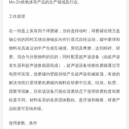
Mn-Zn铁氧体等产品的生产领域及行业。
工作原理
在一转盘上装有四个球磨罐，当转盘转动时，球磨罐在绕主盘
轴公转的同时又绕自身轴反向作行星式自转运动，罐中磨球和
物料在高速运动中产生相互碰撞、剪切及摩擦，达到粉碎、研
磨、混合与分散物料的目的；同时配置超声波设备（由超声波
发生器和超声波换能器组成），超声波设备转换给磨罐通过导
电滑环实现，使磨罐内壁能持续产生超声波机械振荡，有效的
解决传统行星球磨机磨罐内物料在研磨中沉底、结块、粘壁、
团聚等现象。目前该设备只能在湿磨状态下使用研磨粒度研磨
粒度不同、材料各异的各类固体颗粒、悬浮液和糊膏，研磨产
品粒度可至纳米级。
使用参数、条件