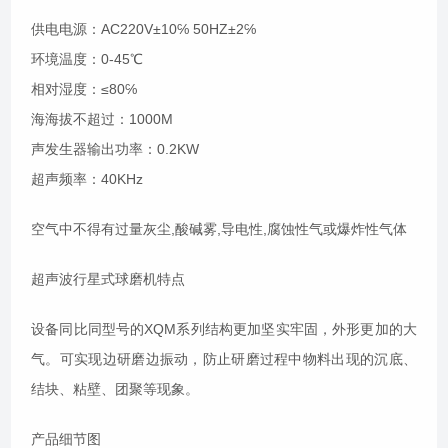
供电电源：AC220V±10℅ 50HZ±2℅
环境温度：0-45℃
相对湿度：≤80℅
海海拔不超过：1000M
声发生器输出功率：0.2KW
超声频率：40KHz
空气中不得有过量灰尘,酸碱雾,导电性,腐蚀性气或爆炸性气体
超声波行星式球磨机特点
设备同比同型号的XQM系列结构更加坚实牢固，外形更加的大
气。可实现边研磨边振动，防止研磨过程中物料出现的沉底、
结块、粘壁、团聚等现象。
产品细节图