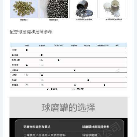
配套球磨罐和磨球参考