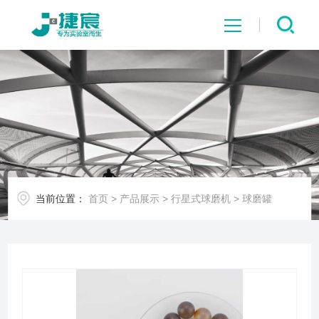
网站首页
关于我们
产品展示
当前位置：
首页
>
产品展示
>
行星式球磨机
>
球磨罐
客户案例
新闻中心
资料下载